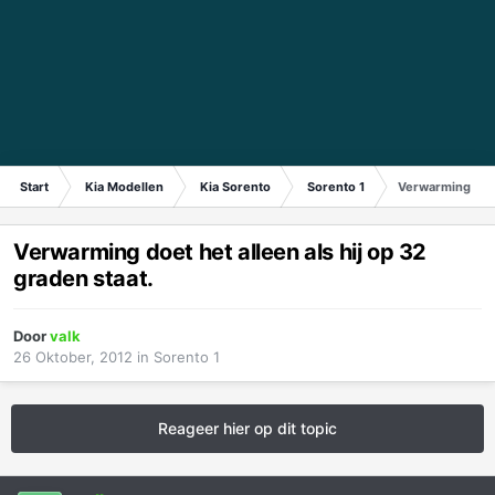
Start
Kia Modellen
Kia Sorento
Sorento 1
Verwarming doet 
Verwarming doet het alleen als hij op 32
graden staat.
Door
valk
26 Oktober, 2012
in
Sorento 1
Reageer hier op dit topic