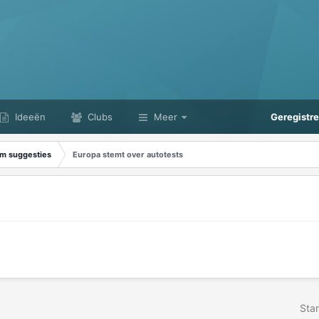
Ideeën
Clubs
Meer
Geregistr
m suggesties
Europa stemt over autotests
Star