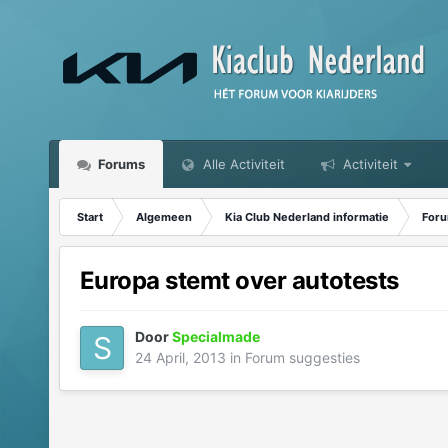
Forums
Alle Activiteit
Activiteit
Start
Algemeen
Kia Club Nederland informatie
Foru
Europa stemt over autotests
Door
Specialmade
24 April, 2013
in
Forum suggesties