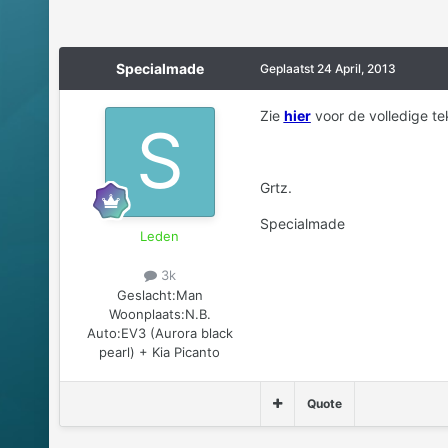
Specialmade
Geplaatst
24 April, 2013
Zie
hier
voor de volledige te
Grtz.
Specialmade
Leden
3k
Geslacht:
Man
Woonplaats:
N.B.
Auto:
EV3 (Aurora black
pearl) + Kia Picanto
Quote