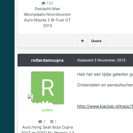
130
Geslacht:
Man
Woonplaats:
Noordoosten
Auto:
Mazda 2 Bi-Fuel GT
2013
Quote
rotterdamcupra
Geplaatst
3 November, 2013
Heb het een tijdje geleden g
Onderdelen en aansluitsche
http://www.kiaclub.nl/top
Leden
7
1
Auto:
Vorig Seat Ibiza Cupra
20VT my2000 Nu Picanto 1.2