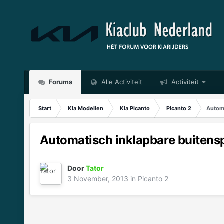
Forums
Alle Activiteit
Activiteit
Start
Kia Modellen
Kia Picanto
Picanto 2
Automa
Automatisch inklapbare buitens
Door
Tator
3 November, 2013
in
Picanto 2