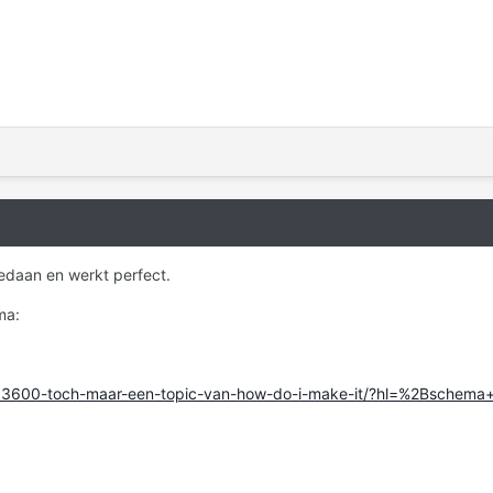
edaan en werkt perfect.
ma:
ic/13600-toch-maar-een-topic-van-how-do-i-make-it/?hl=%2Bsche