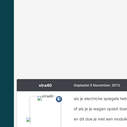
xtra40
Geplaatst
3 November, 2013
als je electriche spiegels he
of als je je wagen opslot doe
en dit doe je met een modull