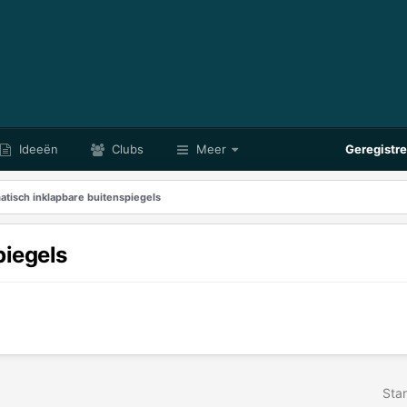
Ideeën
Clubs
Meer
Geregistr
tisch inklapbare buitenspiegels
piegels
Star