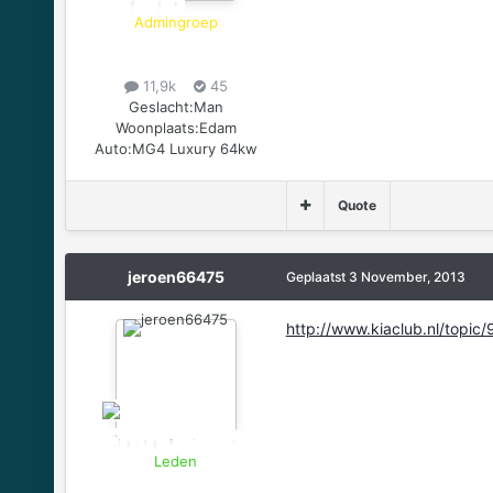
Admingroep
11,9k
45
Geslacht:
Man
Woonplaats:
Edam
Auto:
MG4 Luxury 64kw
Quote
jeroen66475
Geplaatst
3 November, 2013
http://www.kiaclub.nl/topic
Leden