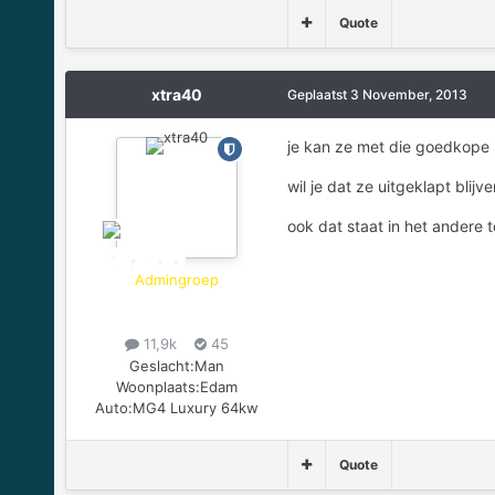
Quote
xtra40
Geplaatst
3 November, 2013
je kan ze met die goedkope s
wil je dat ze uitgeklapt blij
ook dat staat in het andere 
Admingroep
11,9k
45
Geslacht:
Man
Woonplaats:
Edam
Auto:
MG4 Luxury 64kw
Quote