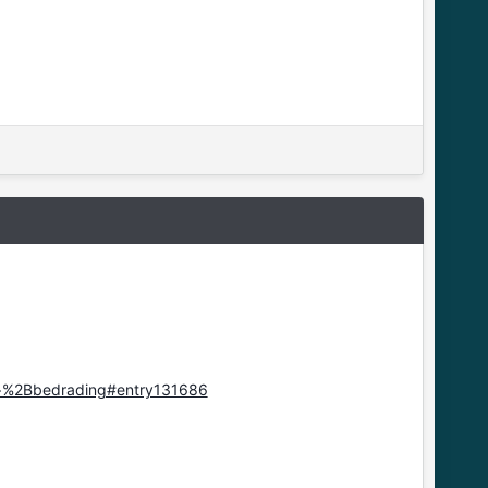
ma+%2Bbedrading#entry131686