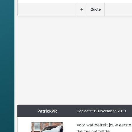
Quote
PatrickPR
Geplaatst
12 November, 2013
Voor wat betreft jouw eerste
die zijn hetzelfde.