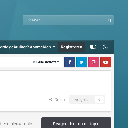
eerde gebruiker? Aanmelden
Registreren
Alle Activiteit
Delen
Volgers
0
t een nieuw topic
Reageer hier op dit topic