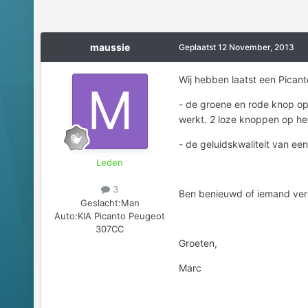
maussie
Geplaatst
12 November, 2013
Wij hebben laatst een Pican
- de groene en rode knop op 
werkt. 2 loze knoppen op het
- de geluidskwaliteit van ee
Leden
3
Ben benieuwd of iemand verge
Geslacht:
Man
Auto:
KIA Picanto Peugeot
307CC
Groeten,
Marc