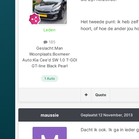
Het tweede punt: ik heb zelf
hoort, of hoe de ander jou hoo
Leden
185
Geslacht:
Man
Woonplaats:
Boxmeer
Auto:
Kia Cee'd SW 1.0 T-GDI
GT-line Black Pearl
1 Auto
Quote
maussie
Geplaatst
12 November, 2013
Dacht ik ook. Ik ga in ieder 