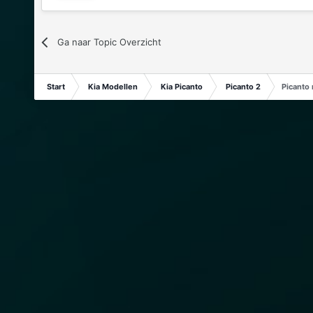
Ga naar Topic Overzicht
Start
Kia Modellen
Kia Picanto
Picanto 2
Picanto