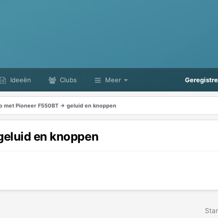
Ideeën
Clubs
Meer
Geregistr
o met Pioneer F550BT -> geluid en knoppen
geluid en knoppen
Star