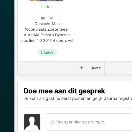
Leden
1,5k
Geslacht:
Man
Woonplaats:
Zoetermeer
Auto:
Kia Picanto Dynamic
plus line 1.0 2017 4 deurs wit
2 Auto's
Quote
Doe mee aan dit gesprek
Je kunt als gast nu eerst posten en gelijk daarna registr
Reageer hier op dit topic...