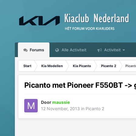
Forums
Alle Activiteit
Activiteit
Start
Kia Modellen
Kia Picanto
Picanto 2
Picant
Picanto met Pioneer F550BT -> 
Door
maussie
12 November, 2013
in
Picanto 2