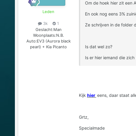
Om de hoek hier zit een A
Leden
En ook nog eens 3% zuini
3k
1
Ze schrijven in de folder
Geslacht:
Man
Woonplaats:
N.B.
Auto:
EV3 (Aurora black
Is dat wel zo?
pearl) + Kia Picanto
Is er hier iemand die zich 
Kijk
hier
eens, daar staat al
Grtz,
Specialmade