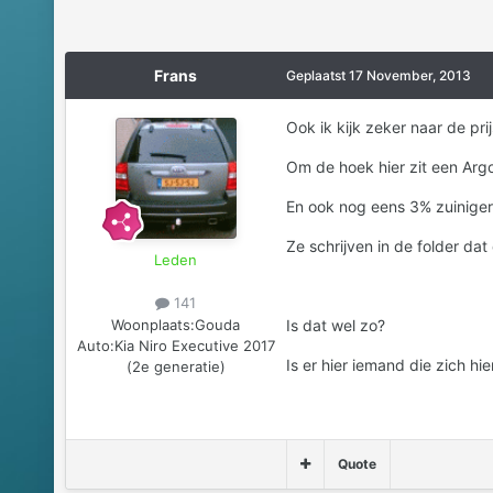
Frans
Geplaatst
17 November, 2013
Ook ik kijk zeker naar de pri
Om de hoek hier zit een Argo
En ook nog eens 3% zuiniger
Ze schrijven in de folder da
Leden
141
Woonplaats:
Gouda
Is dat wel zo?
Auto:
Kia Niro Executive 2017
Is er hier iemand die zich hie
(2e generatie)
Quote