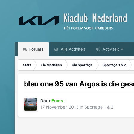
Forums
Alle Activiteit
Activiteit
Start
Kia Modellen
Kia Sportage
Sportage 1 & 2
bleu one 95 van Argos is die ges
Door
Frans
17 November, 2013
in
Sportage 1 & 2