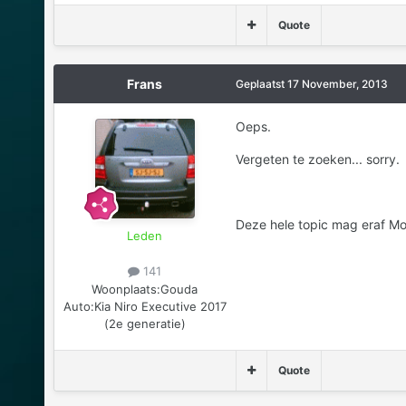
Quote
Frans
Geplaatst
17 November, 2013
Oeps.
Vergeten te zoeken... sorry.
Deze hele topic mag eraf Mo
Leden
141
Woonplaats:
Gouda
Auto:
Kia Niro Executive 2017
(2e generatie)
Quote