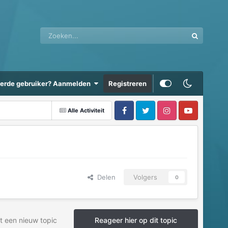
eerde gebruiker? Aanmelden
Registreren
Alle Activiteit
Delen
Volgers
0
t een nieuw topic
Reageer hier op dit topic