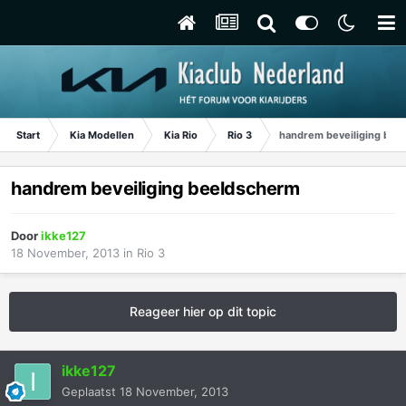
Start
Kia Modellen
Kia Rio
Rio 3
handrem beveiliging bee
handrem beveiliging beeldscherm
Door
ikke127
18 November, 2013
in
Rio 3
Reageer hier op dit topic
ikke127
Geplaatst
18 November, 2013