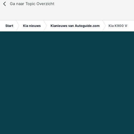
Ga naar Topic Overzicht
Start
Kia nieuws
Kianieuws van Autoguide.com
Kia K900 Video,