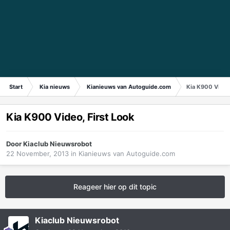
Start
Kia nieuws
Kianieuws van Autoguide.com
Kia K900 Video,
Kia K900 Video, First Look
Door
Kiaclub Nieuwsrobot
22 November, 2013
in
Kianieuws van Autoguide.com
Reageer hier op dit topic
Kiaclub Nieuwsrobot