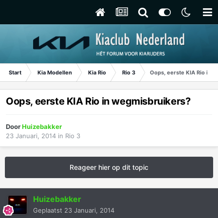
Start
Kia Modellen
Kia Rio
Rio 3
Oops, eerste KIA Rio in 
Oops, eerste KIA Rio in wegmisbruikers?
Door
Huizebakker
23 Januari, 2014
in
Rio 3
Reageer hier op dit topic
Huizebakker
Geplaatst
23 Januari, 2014