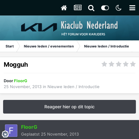
Start
Nieuwe leden / evenementen
Nieuwe leden / Introductie
Mogguh
Door
FloorG
25 November, 2013
in
Nieuwe leden / Introductie
Reageer hier op dit topic
FloorG
Geplaatst
25 November, 2013