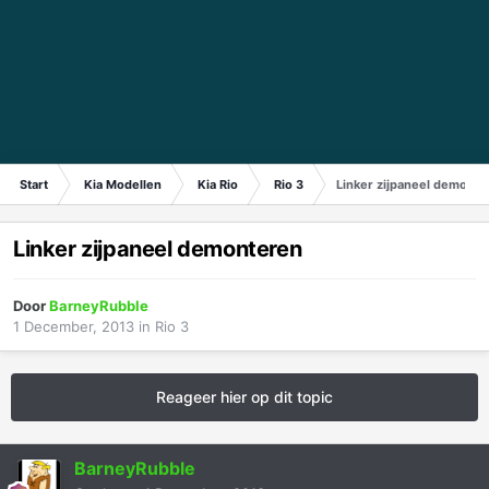
Start
Kia Modellen
Kia Rio
Rio 3
Linker zijpaneel demonte
Linker zijpaneel demonteren
Door
BarneyRubble
1 December, 2013
in
Rio 3
Reageer hier op dit topic
BarneyRubble