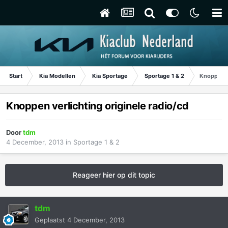
Start
Kia Modellen
Kia Sportage
Sportage 1 & 2
Knoppen ve
Knoppen verlichting originele radio/cd
Door
tdm
4 December, 2013
in
Sportage 1 & 2
Reageer hier op dit topic
tdm
Geplaatst
4 December, 2013