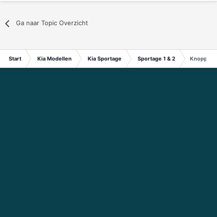
Ga naar Topic Overzicht
Start
Kia Modellen
Kia Sportage
Sportage 1 & 2
Knoppen ve