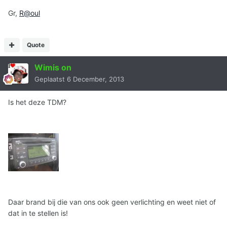
Gr,
R@oul
Quote
Wimis on
Geplaatst
6 December, 2013
Is het deze TDM?
Daar brand bij die van ons ook geen verlichting en weet niet of
dat in te stellen is!