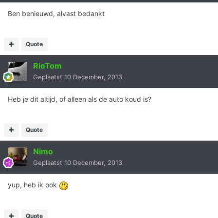
Ben benieuwd, alvast bedankt
Quote
RioTom
Geplaatst
10 December, 2013
Heb je dit altijd, of alleen als de auto koud is?
Quote
Nimo
Geplaatst
10 December, 2013
yup, heb ik ook
Quote