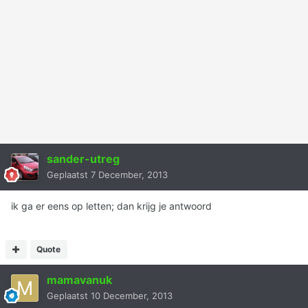
sander-utreg
Geplaatst
7 December, 2013
ik ga er eens op letten; dan krijg je antwoord
Quote
mamavanuk
Geplaatst
10 December, 2013