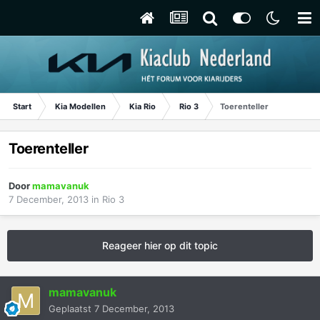
Start
Kia Modellen
Kia Rio
Rio 3
Toerenteller
Toerenteller
Door
mamavanuk
7 December, 2013
in
Rio 3
Reageer hier op dit topic
mamavanuk
Geplaatst
7 December, 2013