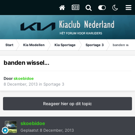
Start
Kia Modellen
Kia Sportage
Sportage 3
banden wissel
banden wissel...
Door
skoebidoe
8 December, 2013
in
Sportage 3
Reageer hier op dit topic
skoebidoe
Geplaatst
8 December, 2013