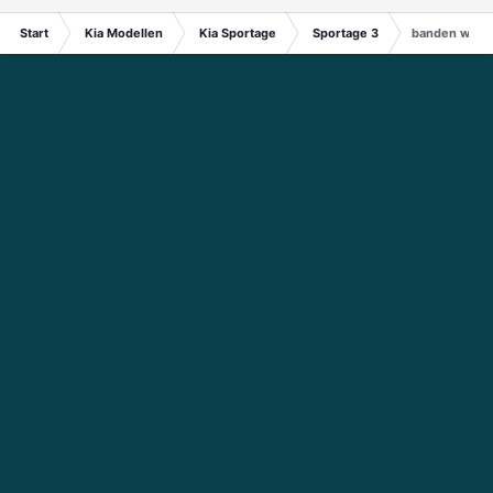
Start
Kia Modellen
Kia Sportage
Sportage 3
banden wissel