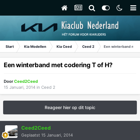
Start
Kia Modellen
Kia Ceed
Ceed 2
Een winterband met c
Een winterband met codering T of H?
Door
Ceed2Ceed
15 Januari, 2014
in
Ceed 2
Reageer hier op dit topic
Ceed2Ceed
Geplaatst
15 Januari, 2014