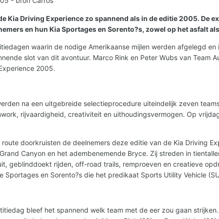
5 - bron Carros
n de Kia Driving Experience zo spannend als in de editie 2005. D
emers en hun Kia Sportages en Sorento?s, zowel op het asfalt als 
tiedagen waarin de nodige Amerikaanse mijlen werden afgelegd en 
nnende slot van dit avontuur. Marco Rink en Peter Wubs van Team Aut
 Experience 2005.
erden na een uitgebreide selectieprocedure uiteindelijk zeven team
k, rijvaardigheid, creativiteit en uithoudingsvermogen. Op vrijdag 15
 route doorkruisten de deelnemers deze editie van de Kia Driving Ex
Grand Canyon en het adembenemende Bryce. Zij streden in tientall
uit, geblinddoekt rijden, off-road trails, remproeven en creatieve o
de Sportages en Sorento?s die het predikaat Sports Utility Vehicle (S
titiedag bleef het spannend welk team met de eer zou gaan strijken.