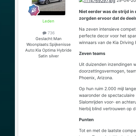
29-04-200
Niet eerder was de strijd i
zorgden ervoor dat de deeln
Leden
Na zeven intensieve competi
736
perfecte decor voor het spa
Geslacht:
Man
winnaars van de Kia Driving
Woonplaats:
Spijkenisse
Auto:
Kia Optima Hybride
Zeven teams
Satin silver
Uit duizenden inzendingen w
doorzettingsvermogen, teamwor
Phoenix, Arizona.
Op hun ruim 2.000 mijl lange
waaronder de spectaculaire 
Slalomrijden voor- en achter
hierbij blind vertrouwen op 
Punten
Tot en met de laatste compe