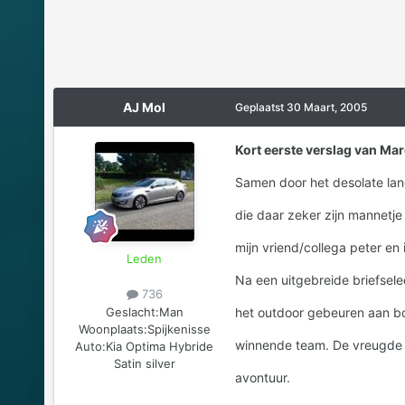
AJ Mol
Geplaatst
30 Maart, 2005
Kort eerste verslag van Mar
Samen door het desolate lan
die daar zeker zijn mannetje 
mijn vriend/collega peter en
Leden
Na een uitgebreide briefsele
736
Geslacht:
Man
het outdoor gebeuren aan bo
Woonplaats:
Spijkenisse
winnende team. De vreugde 
Auto:
Kia Optima Hybride
Satin silver
avontuur.