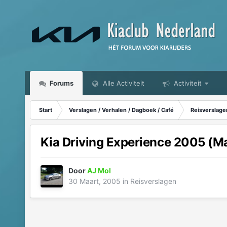
Forums
Alle Activiteit
Activiteit
Start
Verslagen / Verhalen / Dagboek / Café
Reisverslage
Kia Driving Experience 2005 (M
Door
AJ Mol
30 Maart, 2005
in
Reisverslagen