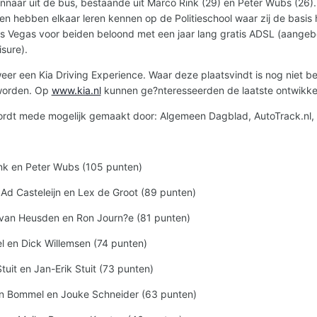
ar uit de bus, bestaande uit Marco Rink (29) en Peter Wubs (26). Zi
n hebben elkaar leren kennen op de Politieschool waar zij de basi
Las Vegas voor beiden beloond met een jaar lang gratis ADSL (aange
sure).
 weer een Kia Driving Experience. Waar deze plaatsvindt is nog niet b
 worden. Op
www.kia.nl
kunnen ge?nteresseerden de laatste ontwikkel
ordt mede mogelijk gemaakt door: Algemeen Dagblad, AutoTrack.nl, 
nk en Peter Wubs (105 punten)
d Casteleijn en Lex de Groot (89 punten)
 van Heusden en Ron Journ?e (81 punten)
l en Dick Willemsen (74 punten)
uit en Jan-Erik Stuit (73 punten)
n Bommel en Jouke Schneider (63 punten)