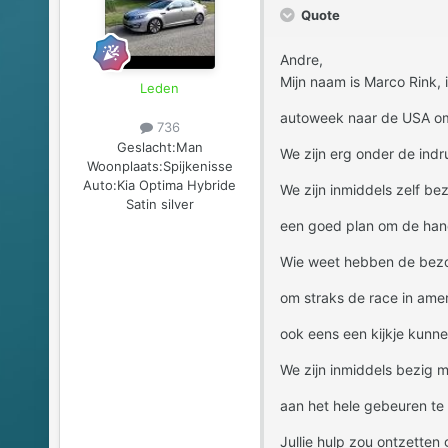
Quote
Andre,
Mijn naam is Marco Rink,
Leden
autoweek naar de USA om d
736
Geslacht:
Man
We zijn erg onder de indruk
Woonplaats:
Spijkenisse
Auto:
Kia Optima Hybride
We zijn inmiddels zelf bez
Satin silver
een goed plan om de hand
Wie weet hebben de bezoek
om straks de race in ame
ook eens een kijkje kunne
We zijn inmiddels bezig 
aan het hele gebeuren te
Jullie hulp zou ontzette