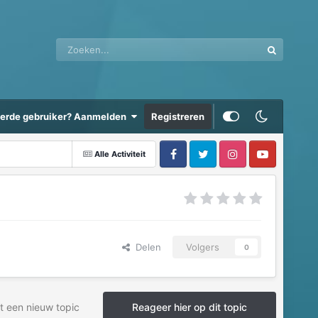
eerde gebruiker? Aanmelden
Registreren
Alle Activiteit
Delen
Volgers
0
t een nieuw topic
Reageer hier op dit topic