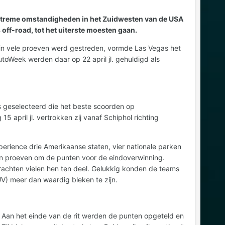
e extreme omstandigheden in het Zuidwesten van de USA
off-road, tot het uiterste moesten gaan.
in vele proeven werd gestreden, vormde Las Vegas het
oWeek werden daar op 22 april jl. gehuldigd als
s geselecteerd die het beste scoorden op
 april jl. vertrokken zij vanaf Schiphol richting
perience drie Amerikaanse staten, vier nationale parken
en proeven om de punten voor de eindoverwinning.
pdrachten vielen hen ten deel. Gelukkig konden de teams
UV) meer dan waardig bleken te zijn.
 Aan het einde van de rit werden de punten opgeteld en