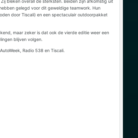
j bleken overall de sterksten. Beiden zijn afkomstig uit
s hebben gelegd voor dit geweldige teamwork. Hun
boden door Tiscali) en een spectaculair outdoorpakket
ekend, maar zeker is dat ook de vierde editie weer een
ingen blijven volgen.
AutoWeek, Radio 538 en Tiscali.