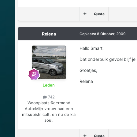
Quote
Relena
Geplaatst
8 Oktober, 2009
Hallo Smart,
Dat onderbuik gevoel blijf je
Groetjes,
Relena
Leden
742
Woonplaats:
Roermond
Auto:
Mijn vrouw had een
mitsubishi colt, en nu de kia
soul.
Quote