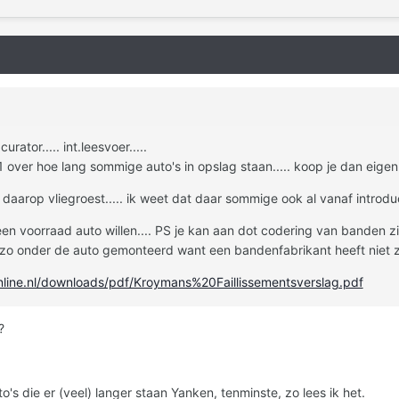
urator..... int.leesvoer.....
over hoe lang sommige auto's in opslag staan..... koop je dan eigen
daarop vliegroest..... ik weet dat daar sommige ook al vanaf introduct
een voorraad auto willen.... PS je kan aan dot codering van banden 
 zo onder de auto gemonteerd want een bandenfabrikant heeft niet z
nline.nl/downloads/pdf/Kroymans%20Faillissementsverslag.pdf
?
's die er (veel) langer staan Yanken, tenminste, zo lees ik het.