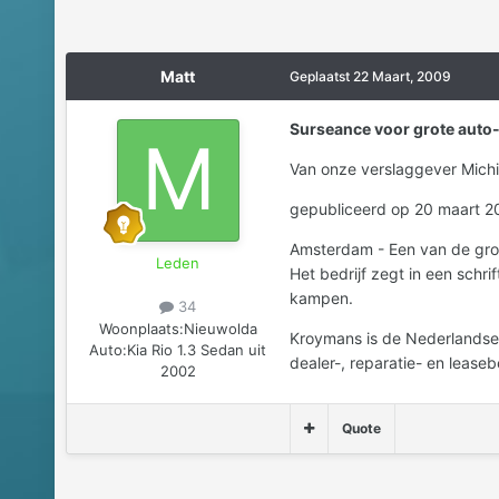
Matt
Geplaatst
22 Maart, 2009
Surseance voor grote auto
Van onze verslaggever Michi
gepubliceerd op 20 maart 2
Amsterdam - Een van de groo
Leden
Het bedrijf zegt in een schri
kampen.
34
Woonplaats:
Nieuwolda
Kroymans is de Nederlandse i
Auto:
Kia Rio 1.3 Sedan uit
dealer-, reparatie- en leaseb
2002
Quote