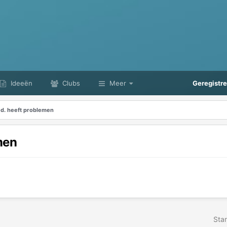
Ideeën
Clubs
Meer
Geregistr
ed. heeft problemen
men
Star