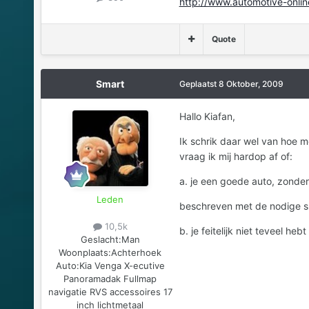
http://www.automotive-onli
Quote
Smart
Geplaatst
8 Oktober, 2009
Hallo Kiafan,
Ik schrik daar wel van hoe 
vraag ik mij hardop af of:
a. je een goede auto, zonder
Leden
beschreven met de nodige sh
10,5k
b. je feitelijk niet teveel he
Geslacht:
Man
Woonplaats:
Achterhoek
Auto:
Kia Venga X-ecutive
Panoramadak Fullmap
navigatie RVS accessoires 17
inch lichtmetaal