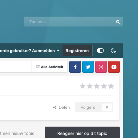
eerde gebruiker? Aanmelden
Registreren
Alle Activiteit
Delen
Volgers
0
t een nieuw topic
Reageer hier op dit topic