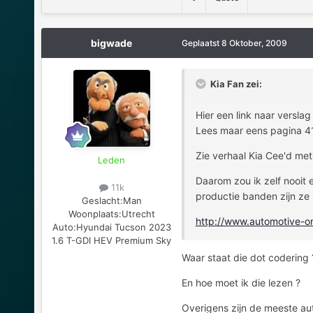
bigwade
Geplaatst
8 Oktober, 2009
Kia Fan zei:
Hier een link naar verslag c
Lees maar eens pagina 41 
Zie verhaal Kia Cee'd met 
Leden
Daarom zou ik zelf nooit 
11k
productie banden zijn ze
Geslacht:
Man
Woonplaats:
Utrecht
http://www.automotive-o
Auto:
Hyundai Tucson 2023
1.6 T-GDI HEV Premium Sky
Waar staat die dot codering 
En hoe moet ik die lezen ?
Overigens zijn de meeste auto