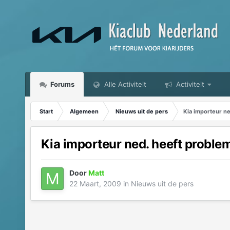
Forums
Alle Activiteit
Activiteit
Start
Algemeen
Nieuws uit de pers
Kia importeur n
Kia importeur ned. heeft proble
Door
Matt
22 Maart, 2009
in
Nieuws uit de pers