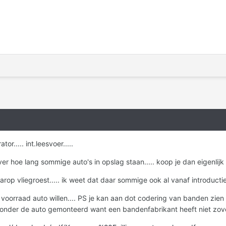
or..... int.leesvoer.....
r hoe lang sommige auto's in opslag staan..... koop je dan eigenlij
rop vliegroest..... ik weet dat daar sommige ook al vanaf introductie 
 voorraad auto willen.... PS je kan aan dot codering van banden zie
 onder de auto gemonteerd want een bandenfabrikant heeft niet zove