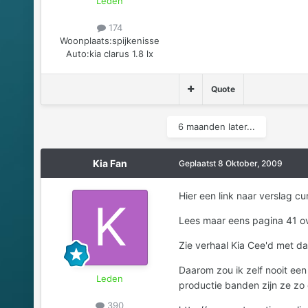
Leden
174
Woonplaats:
spijkenisse
Auto:
kia clarus 1.8 lx
Quote
6 maanden later...
Kia Fan
Geplaatst
8 Oktober, 2009
Hier een link naar verslag curat
Lees maar eens pagina 41 ove
Zie verhaal Kia Cee'd met daa
Daarom zou ik zelf nooit een
Leden
productie banden zijn ze zo
390