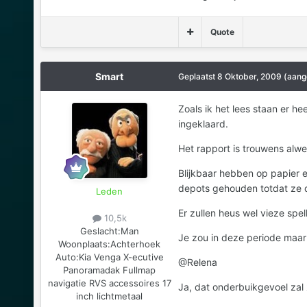
Quote
Smart
Geplaatst
8 Oktober, 2009
(aang
Zoals ik het lees staan er h
ingeklaard.
Het rapport is trouwens alwe
Blijkbaar hebben op papier e
depots gehouden totdat ze de
Leden
Er zullen heus wel vieze spel
10,5k
Geslacht:
Man
Je zou in deze periode maar
Woonplaats:
Achterhoek
Auto:
Kia Venga X-ecutive
@Relena
Panoramadak Fullmap
navigatie RVS accessoires 17
Ja, dat onderbuikgevoel zal 
inch lichtmetaal