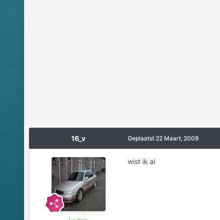
16_v
Geplaatst
22 Maart, 2009
wist ik al