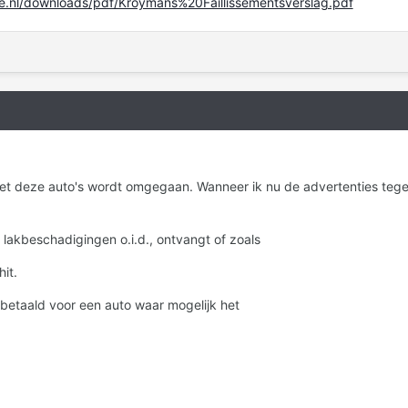
ne.nl/downloads/pdf/Kroymans%20Faillissementsverslag.pdf
met deze auto's wordt omgegaan. Wanneer ik nu de advertenties tege
 lakbeschadigingen o.i.d., ontvangt of zoals
it.
bt betaald voor een auto waar mogelijk het