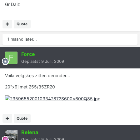
Gr Daiz
Quote
1 maand later...
Force
Geplaatst
9 Juli, 2009
Voila velgskes zitten deronder...
20"x9j met 255/35ZR20
Quote
Relena
Geplaatst
9 Juli, 2009