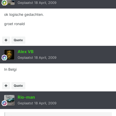
Geplaatst
18 April, 2009
ok logische gedachten.
groet ronald
Quote
Alex VB
Geplaatst
18 April, 2009
In Belgi
Quote
Rio-man
Geplaatst
18 April, 2009