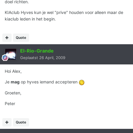
doel richten.
KIAclub Hyves kun je wel "prive" houden voor alleen maar de
kiaclub leden in het begin.
Quote
El-Rio-Grande
Geplaatst
26 April, 2009
Hoi Alex,
Je
mag
op hyves iemand accepteren
Groeten,
Peter
Quote