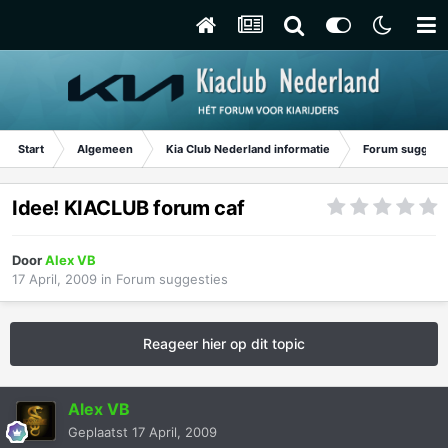
Start
Algemeen
Kia Club Nederland informatie
Forum suggest
Idee! KIACLUB forum caf
Door
Alex VB
17 April, 2009
in
Forum suggesties
Reageer hier op dit topic
Alex VB
Geplaatst
17 April, 2009