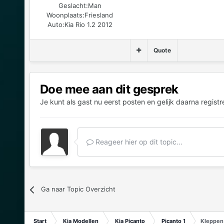
Geslacht:
Man
Woonplaats:
Friesland
Auto:
Kia Rio 1.2 2012
Quote
Doe mee aan dit gesprek
Je kunt als gast nu eerst posten en gelijk daarna registr
Reageer hier op dit topic...
Ga naar Topic Overzicht
Start
Kia Modellen
Kia Picanto
Picanto 1
Kleppen 