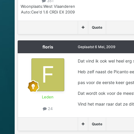
351
Woonplaats:
West Vlaanderen
Auto:
Cee'd 1.6 CRDi EX 2009
Quote
floris
Geplaatst
6 Mei, 2009
Dat vind ik ook wel heel erg 
Heb zelf naast de Picanto ee
pas voor de eerste keer gest
Dat wordt ook voor de mees
Leden
Vind het maar raar dat ze di
24
Quote