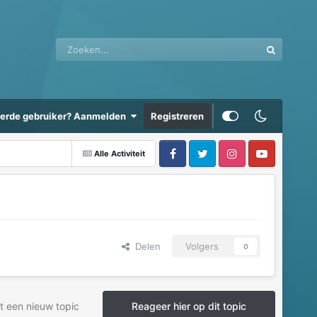
eerde gebruiker? Aanmelden
Registreren
Alle Activiteit
Delen
Volgers
0
t een nieuw topic
Reageer hier op dit topic