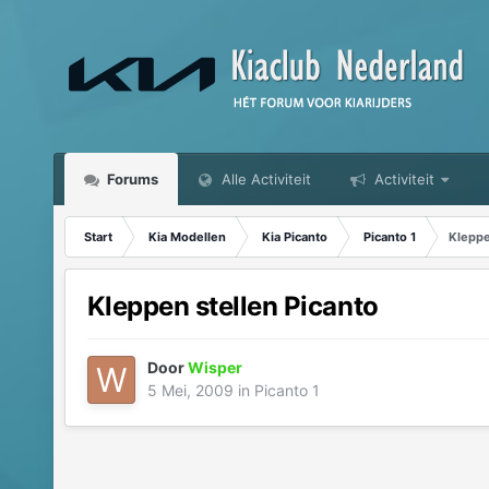
Forums
Alle Activiteit
Activiteit
Start
Kia Modellen
Kia Picanto
Picanto 1
Kleppe
Kleppen stellen Picanto
Door
Wisper
5 Mei, 2009
in
Picanto 1