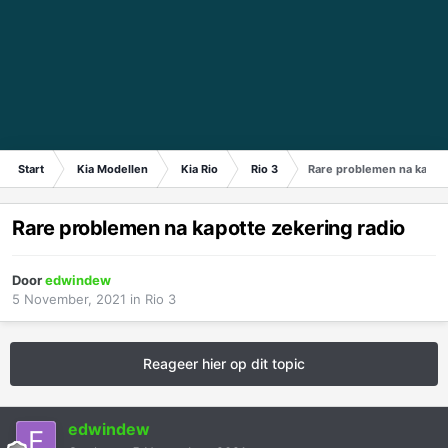
Start
Kia Modellen
Kia Rio
Rio 3
Rare problemen na kapott
Rare problemen na kapotte zekering radio
Door
edwindew
5 November, 2021
in
Rio 3
Reageer hier op dit topic
edwindew