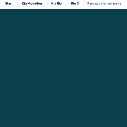
Start
Kia Modellen
Kia Rio
Rio 3
Rare problemen na kapott