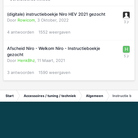
(digitale) instructieboekje Niro HEV 2021 gezocht
Door
Rowicom
,
3 Oktober, 2022
4
antwoorden
1552
weergaven
Afscheid Niro - Welkom Niro - Instructieboekje
gezocht
Door
HenkBhz
,
11 Maart, 2021
3
antwoorden
1590
weergaven
Start
Accessoires / tuning / techniek
Algemeen
Instructie boe