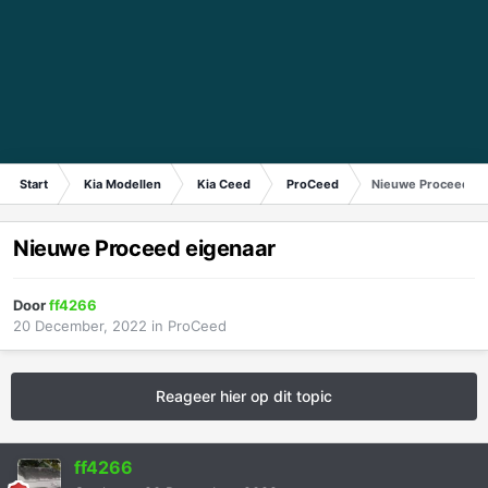
Start
Kia Modellen
Kia Ceed
ProCeed
Nieuwe Proceed ei
Nieuwe Proceed eigenaar
Door
ff4266
20 December, 2022
in
ProCeed
Reageer hier op dit topic
ff4266