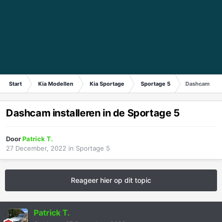
Start
Kia Modellen
Kia Sportage
Sportage 5
Dashcam insta
Dashcam installeren in de Sportage 5
Door
Patrick T.
27 December, 2022
in
Sportage 5
Reageer hier op dit topic
Patrick T.