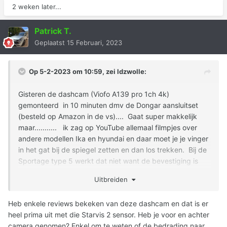
2 weken later...
Patrick T.
Geplaatst
15 Februari, 2023
Op 5-2-2023 om 10:59, zei
ldzwolle
:
Gisteren de dashcam (Viofo A139 pro 1ch 4k)
gemonteerd in 10 minuten dmv de Dongar aansluitset
(besteld op Amazon in de vs).... Gaat super makkelijk
maar........... ik zag op YouTube allemaal filmpjes over
andere modellen Ika en hyundai en daar moet je je vinger
in het gat bij de spiegel zetten en dan los trekken. Bij de
Sportage type 5 werkt dat niet want de bevestiging is
anders je moet hem aan de bovenkant losmaken en bij
Uitbreiden
het vastmaken eerst aan de onderkant erin zetten en dan
de bovenkant dichtdrukken. Maar als je dat weet gaat
Heb enkele reviews bekeken van deze dashcam en dat is er
het super makkelijk.... Er is voldoende ruimte om het
heel prima uit met die Starvis 2 sensor. Heb je voor en achter
verloopstuk en ca 30 cm kabel weg te werken.
camera genomen? Enkel om te weten of de bedrading naar