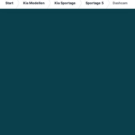
Start
Kia Modellen
Kia Sportage
Sportage 5
Dashcam insta