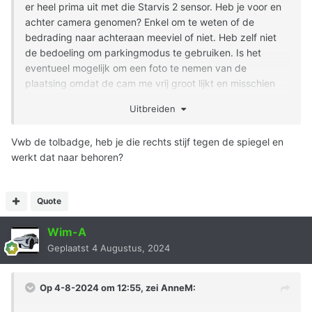
er heel prima uit met die Starvis 2 sensor. Heb je voor en
achter camera genomen? Enkel om te weten of de
bedrading naar achteraan meeviel of niet. Heb zelf niet
de bedoeling om parkingmodus te gebruiken. Is het
eventueel mogelijk om een foto te nemen van de
plaatsing omdat de cam me vrij groot lijkt en misschien
wel iets teveel van het zicht wegneemt voor de passagier.
Uitbreiden
Bovenaan naast de spiegel zit er ook een tolbadge
vandaar dat ik het even wil weten vooraleer dezelfde cam
Vwb de tolbadge, heb je die rechts stijf tegen de spiegel en
aan te kopen.
werkt dat naar behoren?
Quote
Wim-A
Geplaatst
4 Augustus, 2024
Op 4-8-2024 om 12:55, zei
AnneM
: