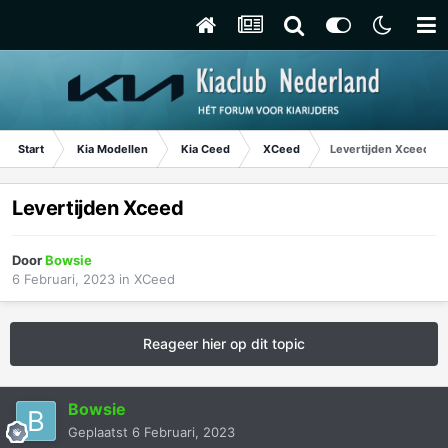
Start
Kia Modellen
Kia Ceed
XCeed
Levertijden Xceed
Levertijden Xceed
Door
Bowsie
6 Februari, 2023
in
XCeed
Reageer hier op dit topic
Bowsie
Geplaatst
6 Februari, 2023