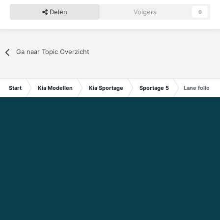
Delen
Volgers
0
Ga naar Topic Overzicht
Start
Kia Modellen
Kia Sportage
Sportage 5
Lane follow a