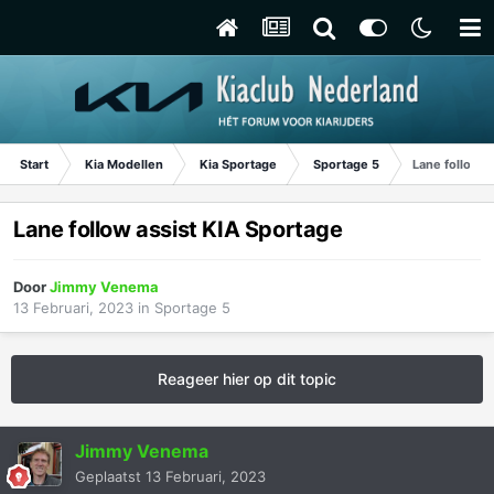
Start
Kia Modellen
Kia Sportage
Sportage 5
Lane follow a
Lane follow assist KIA Sportage
Door
Jimmy Venema
13 Februari, 2023
in
Sportage 5
Reageer hier op dit topic
Jimmy Venema
Geplaatst
13 Februari, 2023