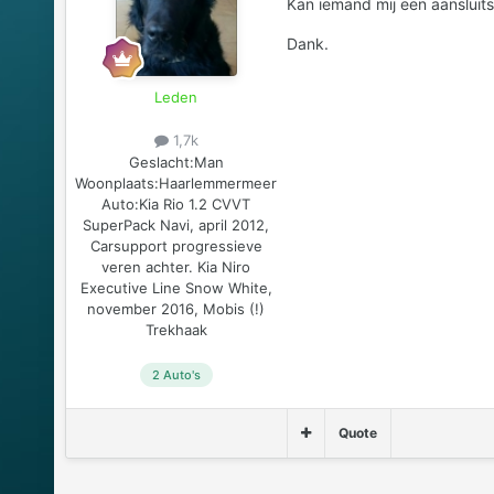
Kan iemand mij een aansluit
Dank.
Leden
1,7k
Geslacht:
Man
Woonplaats:
Haarlemmermeer
Auto:
Kia Rio 1.2 CVVT
SuperPack Navi, april 2012,
Carsupport progressieve
veren achter. Kia Niro
Executive Line Snow White,
november 2016, Mobis (!)
Trekhaak
2 Auto's
Quote