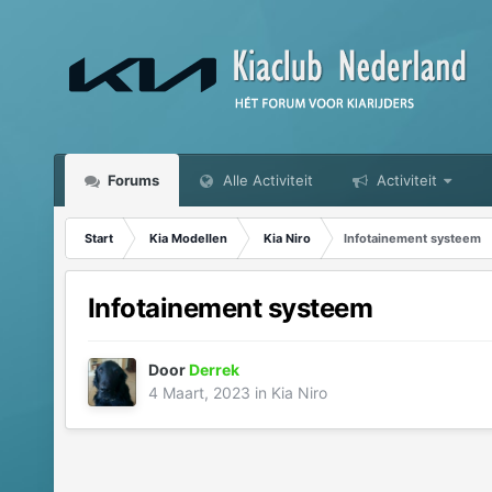
Forums
Alle Activiteit
Activiteit
Start
Kia Modellen
Kia Niro
Infotainement systeem
Infotainement systeem
Door
Derrek
4 Maart, 2023
in
Kia Niro