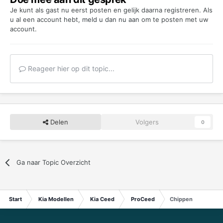
Je kunt als gast nu eerst posten en gelijk daarna registreren. Als
u al een account hebt,
meld u dan nu aan
om te posten met uw
account.
Reageer hier op dit topic...
Delen
Volgers
0
Hallo allemaal,
Ga naar Topic Overzicht
Wij zijn sinds kort de trotse bezitters van een Kia Ceed III
gt-line.
Start
Kia Modellen
Kia Ceed
ProCeed
Chippen
Ik zou deze graag willen chiptunen voor net wat meer