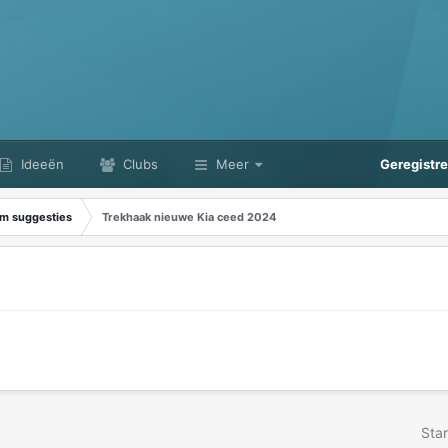
Ideeën
Clubs
Meer
Geregistr
m suggesties
Trekhaak nieuwe Kia ceed 2024
Star