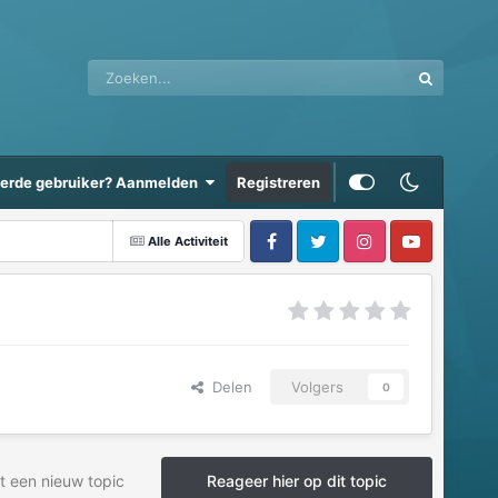
eerde gebruiker? Aanmelden
Registreren
Alle Activiteit
Delen
Volgers
0
t een nieuw topic
Reageer hier op dit topic