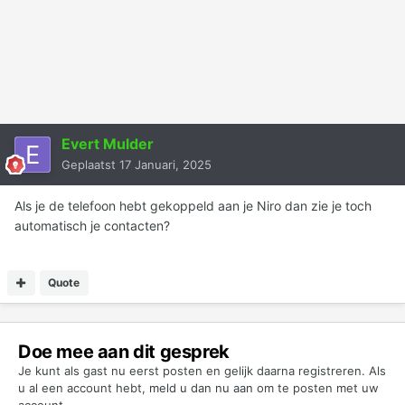
Evert Mulder
Geplaatst
17 Januari, 2025
Als je de telefoon hebt gekoppeld aan je Niro dan zie je toch
automatisch je contacten?
Quote
Doe mee aan dit gesprek
Je kunt als gast nu eerst posten en gelijk daarna registreren. Als
u al een account hebt,
meld u dan nu aan
om te posten met uw