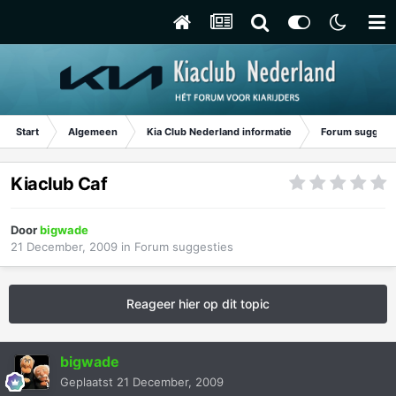
Start
Algemeen
Kia Club Nederland informatie
Forum suggest
Kiaclub Caf
Door
bigwade
21 December, 2009
in
Forum suggesties
Reageer hier op dit topic
bigwade
Geplaatst
21 December, 2009