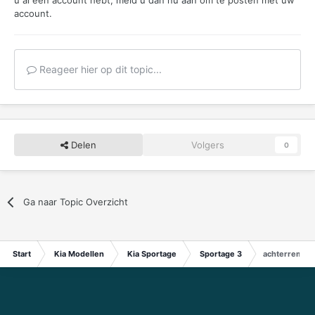
account.
Reageer hier op dit topic...
Delen
Volgers
0
Ga naar Topic Overzicht
Start
Kia Modellen
Kia Sportage
Sportage 3
achterremme