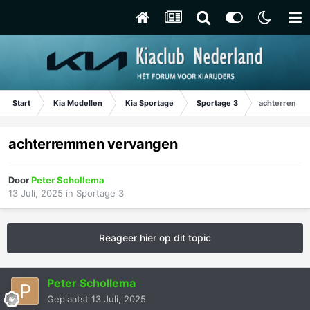
Start
Kia Modellen
Kia Sportage
Sportage 3
achterremme
achterremmen vervangen
Door
Peter Schollema
13 Juli, 2025
in
Sportage 3
Reageer hier op dit topic
Peter Schollema
Geplaatst
13 Juli, 2025