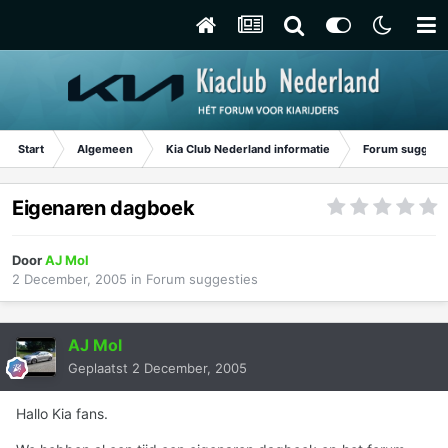
Start
Algemeen
Kia Club Nederland informatie
Forum suggest
Eigenaren dagboek
Door
AJ Mol
2 December, 2005
in
Forum suggesties
AJ Mol
Geplaatst
2 December, 2005
Hallo Kia fans.