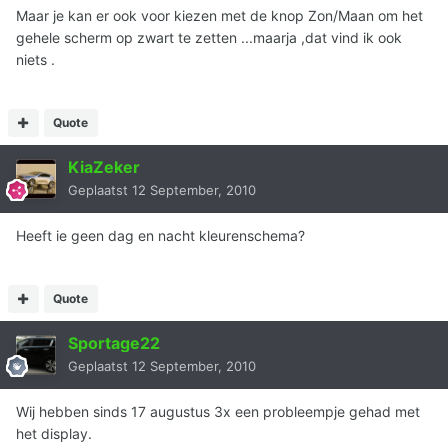
Maar je kan er ook voor kiezen met de knop Zon/Maan om het
gehele scherm op zwart te zetten ...maarja ,dat vind ik ook
niets .
Quote
KiaZeker
Geplaatst
12 September, 2010
Heeft ie geen dag en nacht kleurenschema?
Quote
Sportage22
Geplaatst
12 September, 2010
Wij hebben sinds 17 augustus 3x een probleempje gehad met
het display.