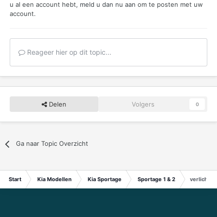
u al een account hebt,
meld u dan nu aan
om te posten met uw
account.
Reageer hier op dit topic...
Delen
Volgers
0
Ga naar Topic Overzicht
Start
Kia Modellen
Kia Sportage
Sportage 1 & 2
verlichtin