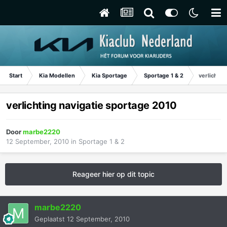
Start
Kia Modellen
Kia Sportage
Sportage 1 & 2
verlichtin
verlichting navigatie sportage 2010
Door
marbe2220
12 September, 2010
in
Sportage 1 & 2
Reageer hier op dit topic
marbe2220
Geplaatst
12 September, 2010