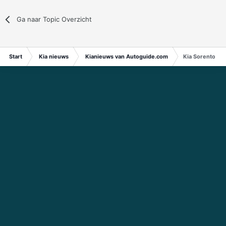
Ga naar Topic Overzicht
Start
Kia nieuws
Kianieuws van Autoguide.com
Kia Sorento SUV