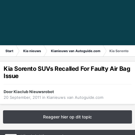
Start
Kia nieuws
Kianieuws van Autoguide.com
Kia Sorento SUV
Kia Sorento SUVs Recalled For Faulty Air Bag
Issue
Door
Kiaclub Nieuwsrobot
20 September, 2011
in
Kianieuws van Autoguide.com
Reageer hier op dit topic