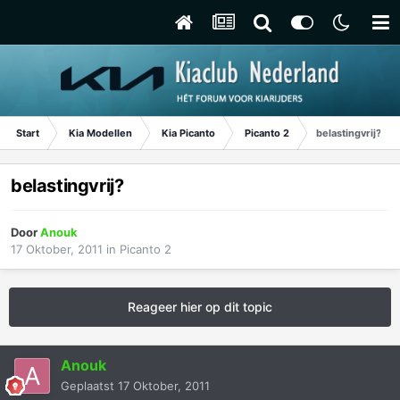
Start
Kia Modellen
Kia Picanto
Picanto 2
belastingvrij?
belastingvrij?
Door
Anouk
17 Oktober, 2011
in
Picanto 2
Reageer hier op dit topic
Anouk
Geplaatst
17 Oktober, 2011