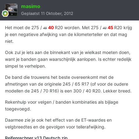
masimo
Geplaatst
11 Oktober, 2012
Het moet de 275 /
40
R20 worden. Met 275 /
45
R20 krijg
45
40
je een negatieve afwijking van de kilometerteller en dat mag
niet.
Ook zul je iets aan de binnekant van je wielkast moeten doen,
want je banden gaan waarschijnlijk aanlopen. Is echter redelijk
simpel te verhelpen.
De band die trouwens het beste overeenkomt met de
afmetingen van de originele 245 / 65 R17 (of voor de oudere
modellen de 245 / 70 R16) is een 300 / 40 R20. Lekker breed.
Rekenhulp voor velgen / banden kombinaties als bijlage
toegevoegd.
Daarmee zie je ook het effect van de ET-waardes en
velgbreedtes en de gevolgen voor tellerafwijking.
Reifenrechner v13 Deutsch.zip