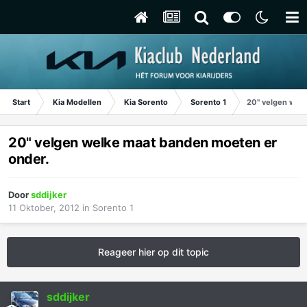
Start
Kia Modellen
Kia Sorento
Sorento 1
20" velgen wel
20" velgen welke maat banden moeten er
onder.
Door
sddijker
11 Oktober, 2012
in
Sorento 1
Reageer hier op dit topic
sddijker