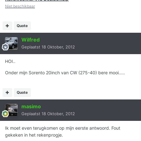
Niet beschikbaar
Quote
Wilfred
Geplaatst
18 Oktober, 2012
HOI..
Onder mijn Sorento 20inch van CW (275-40) bere mooi.....
Quote
masimo
Geplaatst
18 Oktober, 2012
Ik moet even terugkomen op mijn eerste antwoord. Fout
gekeken in het rekenprogje.