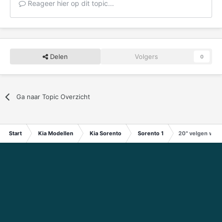
Reageer hier op dit topic...
Delen
Volgers
0
Ga naar Topic Overzicht
Start
Kia Modellen
Kia Sorento
Sorento 1
20" velgen wel