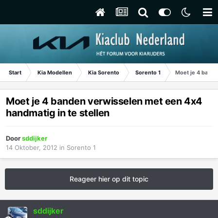
Start
Kia Modellen
Kia Sorento
Sorento 1
Moet je 4 bande
Moet je 4 banden verwisselen met een 4x4
handmatig in te stellen
Door
sddijker
14 Oktober, 2012
in
Sorento 1
Reageer hier op dit topic
sddijker