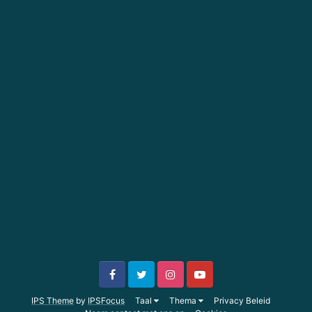
IPS Theme
by
IPSFocus
Taal
Thema
Privacy Beleid