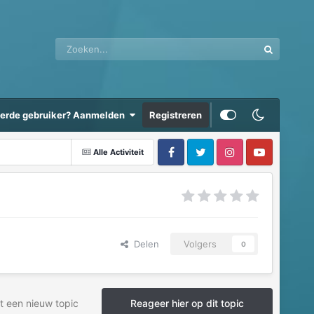
eerde gebruiker? Aanmelden
Registreren
Alle Activiteit
Delen
Volgers
0
t een nieuw topic
Reageer hier op dit topic