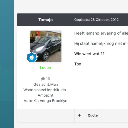
Tomajo
Geplaatst
28 Oktober, 2012
Heeft iemand ervaring of all
Hij staat namelijk nog niet in
Wie weet wat ??
Ton
Leden
16
Geslacht:
Man
Woonplaats:
Hendrik-Ido-
Ambacht
Auto:
Kia Venga Brooklyn
Quote