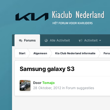
Forums
Alle Activiteit
Activiteit
Start
Algemeen
Kia Club Nederland informatie
Foru
Samsung galaxy S3
Door
Tomajo
28 Oktober, 2012
in
Forum suggesties