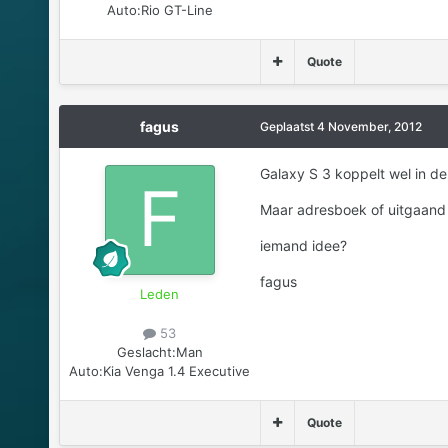
Auto:
Rio GT-Line
Quote
fagus
Geplaatst
4 November, 2012
Galaxy S 3 koppelt wel in d
Maar adresboek of uitgaand b
iemand idee?
fagus
Leden
53
Geslacht:
Man
Auto:
Kia Venga 1.4 Executive
Quote