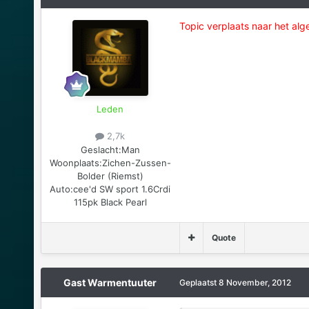
Topic verplaats naar het alg
Leden
2,7k
Geslacht:
Man
Woonplaats:
Zichen-Zussen-
Bolder (Riemst)
Auto:
cee'd SW sport 1.6Crdi
115pk Black Pearl
Quote
Gast Warmentuuter
Geplaatst
8 November, 2012