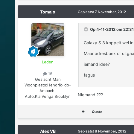
Tomajo
Geplaatst
7 November, 2012
Op 4-11-2012 om 22:31,
Galaxy S 3 koppelt wel i
Maar adresboek of uitgaan
Leden
iemand idee?
16
fagus
Geslacht:
Man
Woonplaats:
Hendrik-Ido-
Ambacht
Niemand ???
Auto:
Kia Venga Brooklyn
Quote
Alex VB
Geplaatst
8 November, 2012