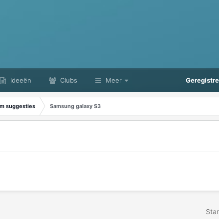
Ideeën
Clubs
Meer
Geregistr
m suggesties
Samsung galaxy S3
Star