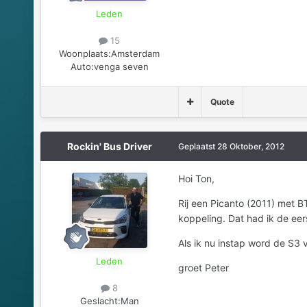
Leden
15
Woonplaats:
Amsterdam
Auto:
venga seven
Quote
Rockin' Bus Driver
Geplaatst
28 Oktober, 2012
Hoi Ton,
Rij een Picanto (2011) met 
koppeling. Dat had ik de eer
Als ik nu instap word de S3
Leden
groet Peter
8
Geslacht:
Man