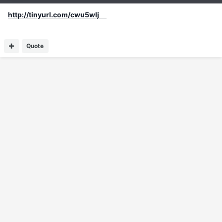
http://tinyurl.com/cwu5wlj
Quote