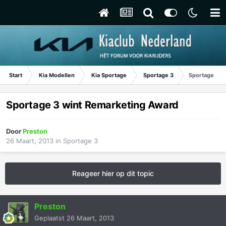
Start
Kia Modellen
Kia Sportage
Sportage 3
Sportage 3 w
Sportage 3 wint Remarketing Award
Door
Preston
26 Maart, 2013
in
Sportage 3
Reageer hier op dit topic
Preston
Geplaatst
26 Maart, 2013