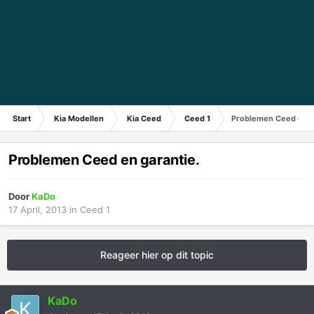
Start
Kia Modellen
Kia Ceed
Ceed 1
Problemen Ceed en g
Problemen Ceed en garantie.
Door
KaDo
17 April, 2013
in
Ceed 1
Reageer hier op dit topic
KaDo