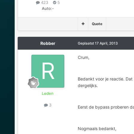
423
5
Auto:
-
Quote
Robber
Geplaatst
17 April, 2013
Crum,
Bedankt voor je reactie. Dat
dergelijks.
Leden
3
Eerst de bypass proberen d
Nogmaals bedankt,