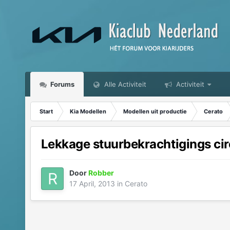
Forums
Alle Activiteit
Activiteit
Start
Kia Modellen
Modellen uit productie
Cerato
Lekkage stuurbekrachtigings cir
Door
Robber
17 April, 2013
in
Cerato