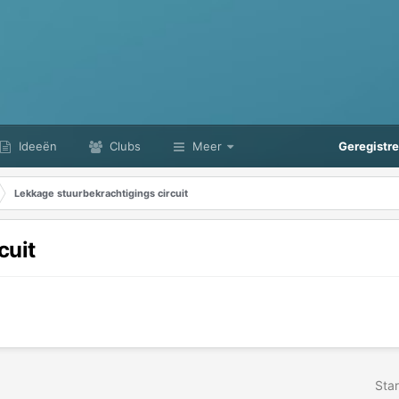
Ideeën
Clubs
Meer
Geregistr
Lekkage stuurbekrachtigings circuit
cuit
Star