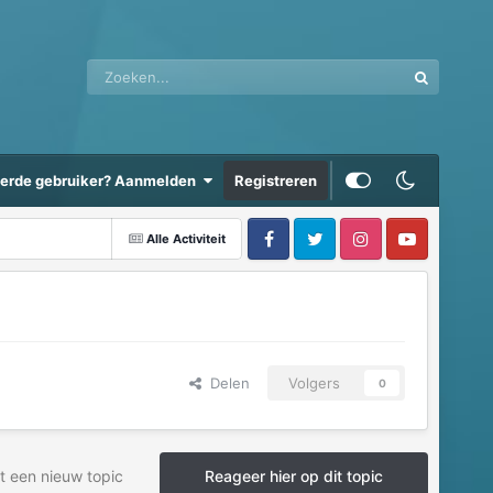
eerde gebruiker? Aanmelden
Registreren
Alle Activiteit
Delen
Volgers
0
t een nieuw topic
Reageer hier op dit topic