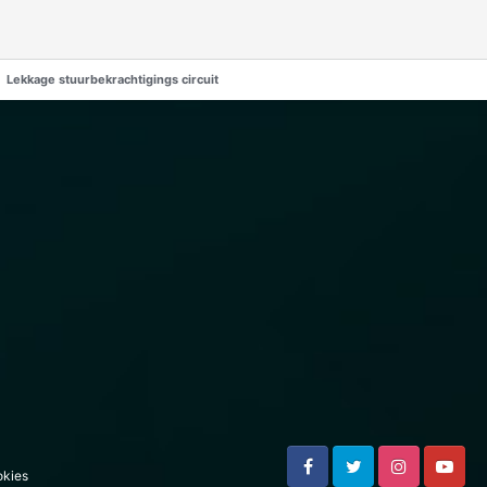
Lekkage stuurbekrachtigings circuit
kies