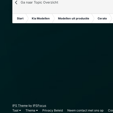
Ga naar Topic Overzicht
Start
Kia Modellen
Modellen uit productie
Cerato
IPS Theme
by
IPSFocus
Taal
Thema
Privacy Beleid
Neem contact met ons op
Coo