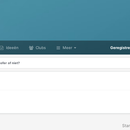
Ideeën
Clubs
Meer
Geregistr
fer of niet?
Star