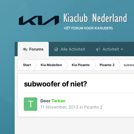
Forums
Alle Activiteit
Activiteit
Start
Kia Modellen
Kia Picanto
Picanto 2
subwoo
subwoofer of niet?
Door
Tarkan
11 November, 2013
in
Picanto 2