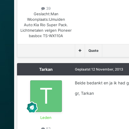
39
Geslacht:
Man
Woonplaats:
IJmuiden
Auto:
Kia Rio Super Pack.
Lichtmetalen velgen Pioneer
basbox TS-WX110A
Quote
Tarkan
Geplaatst
12 November, 2013
Beide bedankt en ja ik had 
gr, Tarkan
Leden
52