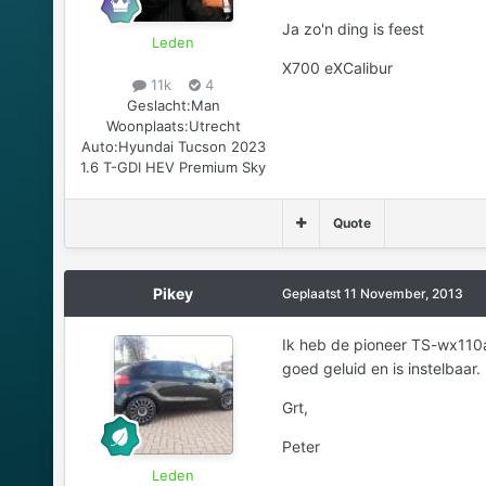
Ja zo'n ding is feest
Leden
X700 eXCalibur
11k
4
Geslacht:
Man
Woonplaats:
Utrecht
Auto:
Hyundai Tucson 2023
1.6 T-GDI HEV Premium Sky
Quote
Pikey
Geplaatst
11 November, 2013
Ik heb de pioneer TS-wx110a 
goed geluid en is instelbaar
Grt,
Peter
Leden