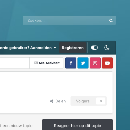
eerde gebruiker? Aanmelden
Registreren
Alle Activiteit
Delen
Volgers
0
t een nieuw topic
Reageer hier op dit topic