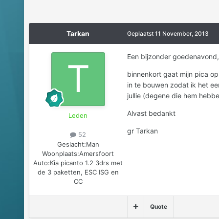
Tarkan
Geplaatst
11 November, 2013
Een bijzonder goedenavond,
binnenkort gaat mijn pica op
in te bouwen zodat ik het eer
jullie (degene die hem hebb
Alvast bedankt
Leden
gr Tarkan
52
Geslacht:
Man
Woonplaats:
Amersfoort
Auto:
Kia picanto 1.2 3drs met
de 3 paketten, ESC ISG en
CC
Quote