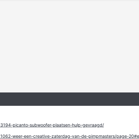
/13194-picanto-subwoofer-plaatsen-hulp-gevraagd/
c/11062-weer-een-creative-zaterdag-van-de-pimpmasters/page-20#