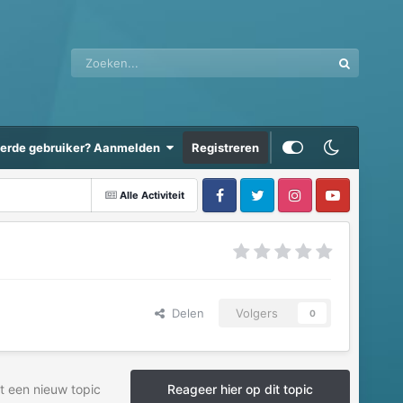
eerde gebruiker? Aanmelden
Registreren
Alle Activiteit
Delen
Volgers
0
t een nieuw topic
Reageer hier op dit topic