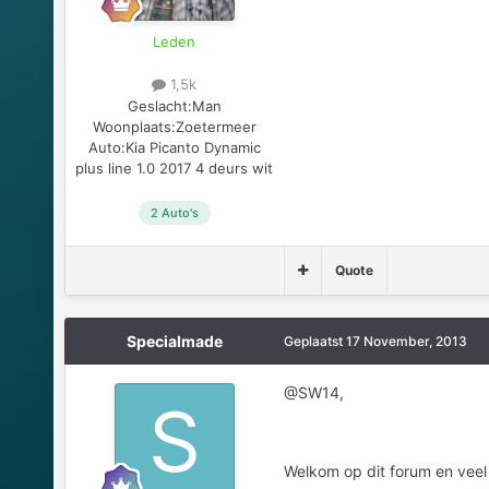
Leden
1,5k
Geslacht:
Man
Woonplaats:
Zoetermeer
Auto:
Kia Picanto Dynamic
plus line 1.0 2017 4 deurs wit
2 Auto's
Quote
Specialmade
Geplaatst
17 November, 2013
@SW14,
Welkom op dit forum en veel 