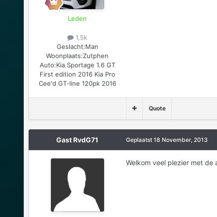
Leden
1,5k
Geslacht:
Man
Woonplaats:
Zutphen
Auto:
Kia Sportage 1.6 GT
First edition 2016 Kia Pro
Cee'd GT-line 120pk 2016
Quote
Gast RvdG71
Geplaatst
18 November, 2013
Welkom veel plezier met de 