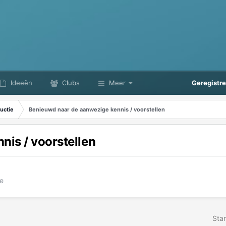
Ideeën
Clubs
Meer
Geregistr
uctie
Benieuwd naar de aanwezige kennis / voorstellen
is / voorstellen
e
Star