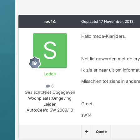
sw14
Geplaatst
17 November, 2013
Hallo mede-Kiarijders,
Net lid geworden met de cryp
Ik zie er naar uit om inform
Leden
Misschien tot ziens in ander
6
Geslacht:
Niet Opgegeven
Woonplaats:
Omgeving
Groet,
Leiden
Auto:
Cee'd SW 2009/10
sw14
Quote