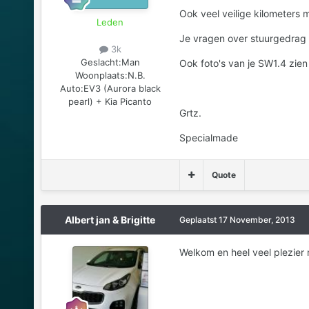
Ook veel veilige kilometers m
Leden
Je vragen over stuurgedrag
3k
Geslacht:
Man
Ook foto's van je SW1.4 zien 
Woonplaats:
N.B.
Auto:
EV3 (Aurora black
pearl) + Kia Picanto
Grtz.
Specialmade
Quote
Albert jan & Brigitte
Geplaatst
17 November, 2013
Welkom en heel veel plezier