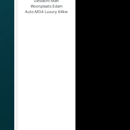
Geslacht:
Man
Woonplaats:
Edam
Auto:
MG4 Luxury 64kw