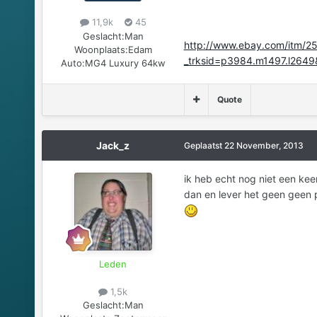
11,9k
45
Geslacht:
Man
http://www.ebay.com/itm/
Woonplaats:
Edam
_trksid=p3984.m1497.l2
Auto:
MG4 Luxury 64kw
Quote
Jack_z
Geplaatst
22 November, 2013
ik heb echt nog niet een kee
dan en lever het geen geen 
Leden
1,5k
Geslacht:
Man