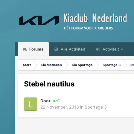
Forums
Alle Activiteit
Activiteit
Start
Kia Modellen
Kia Sportage
Sportage 3
St
Stebel nautilus
Door
luc1
22 November, 2013
in
Sportage 3