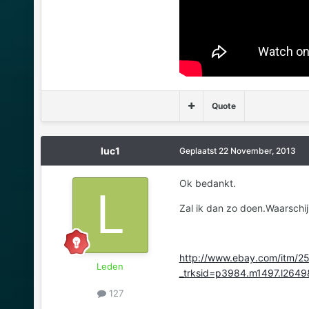
Quote
luc1
Geplaatst
22 November, 2013
Ok bedankt.
Zal ik dan zo doen.Waarschijn
http://www.ebay.com/itm/
Leden
_trksid=p3984.m1497.l2
127