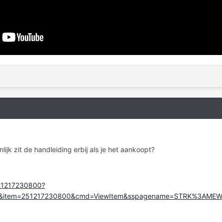
lijk zit de handleiding erbij als je het aankoopt?
251217230800?
649&item=251217230800&cmd=ViewItem&sspagename=STRK%3AME