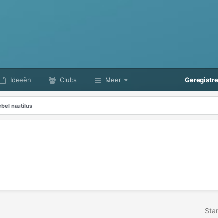
Ideeën
Clubs
Meer
Geregistr
ebel nautilus
Star