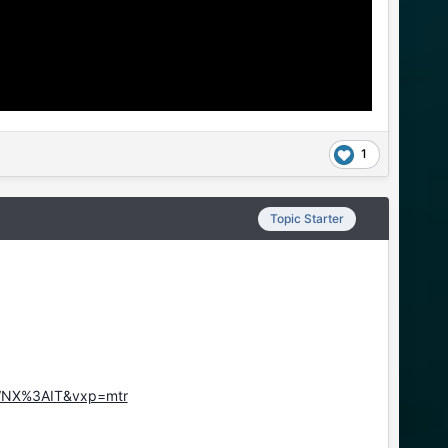
1
Topic Starter
WNX%3AIT&vxp=mtr