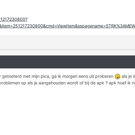
251217230800?
649&item=251217230800&cmd=ViewItem&sspagename=STRK%3AME
r getoeterd met mijn pica, ga ik morgen eens uit proberen
als je 
problemen op als je aangehouden wordt of bij de apk ? apk hoef ik n