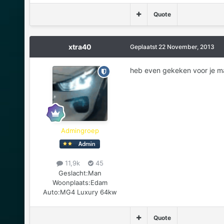
Quote
xtra40
Geplaatst
22 November, 2013
heb even gekeken voor je ma
Admingroep
11,9k
45
Geslacht:
Man
Woonplaats:
Edam
Auto:
MG4 Luxury 64kw
Quote