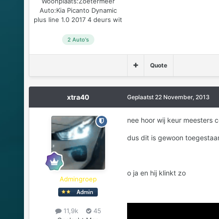
Woonplaats:
Zoetermeer
Auto:
Kia Picanto Dynamic
plus line 1.0 2017 4 deurs wit
2 Auto's
Quote
xtra40
Geplaatst
22 November, 2013
nee hoor wij keur meesters c
dus dit is gewoon toegesta
o ja en hij klinkt zo
Admingroep
11,9k
45