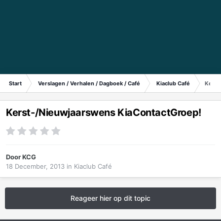
Start
Verslagen / Verhalen / Dagboek / Café
Kiaclub Café
Kerst
Kerst-/Nieuwjaarswens KiaContactGroep!
Door
KCG
18 December, 2013
in
Kiaclub Café
Reageer hier op dit topic