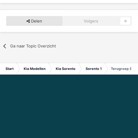
Delen
Volgers
0
Ga naar Topic Overzicht
Start
Kia Modellen
Kia Sorento
Sorento 1
Terugroep Sore