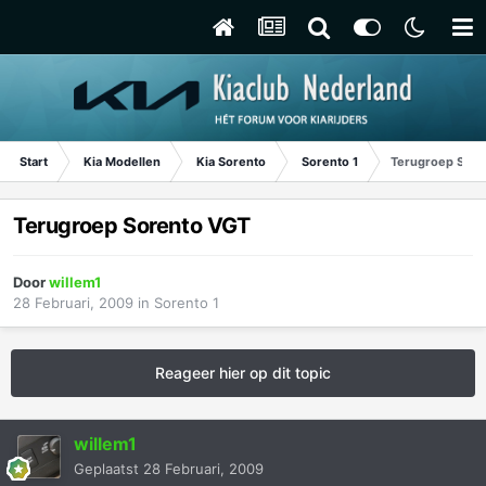
Start
Kia Modellen
Kia Sorento
Sorento 1
Terugroep Sore
Terugroep Sorento VGT
Door
willem1
28 Februari, 2009
in
Sorento 1
Reageer hier op dit topic
willem1
Geplaatst
28 Februari, 2009