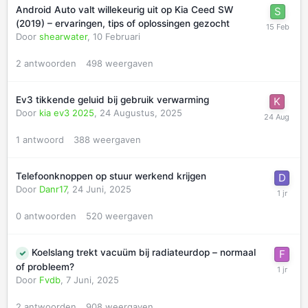
Android Auto valt willekeurig uit op Kia Ceed SW
(2019) – ervaringen, tips of oplossingen gezocht
Door
shearwater
,
10 Februari
2
antwoorden
498
weergaven
Ev3 tikkende geluid bij gebruik verwarming
Door
kia ev3 2025
,
24 Augustus, 2025
1
antwoord
388
weergaven
Telefoonknoppen op stuur werkend krijgen
Door
Danr17
,
24 Juni, 2025
0
antwoorden
520
weergaven
Koelslang trekt vacuüm bij radiateurdop – normaal
of probleem?
Door
Fvdb
,
7 Juni, 2025
2
antwoorden
908
weergaven