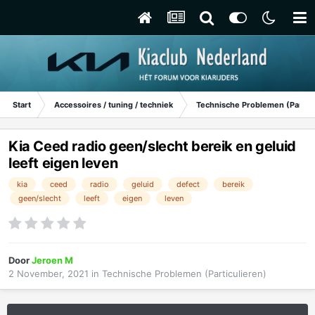
Start
Accessoires / tuning / techniek
Technische Problemen (Particu
Kia Ceed radio geen/slecht bereik en geluid
leeft eigen leven
kia
ceed
radio
geluid
defect
bereik
geen/slecht
leeft
eigen
leven
Door
Jeroen M
2 November, 2021
in
Technische Problemen (Particulieren)