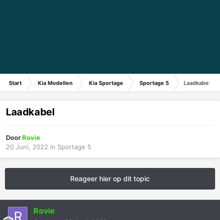
Start
Kia Modellen
Kia Sportage
Sportage 5
Laadkabel
Laadkabel
Door
Rovie
20 Juni, 2022
in
Sportage 5
Reageer hier op dit topic
Rovie