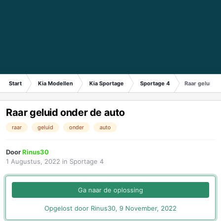
Start
Kia Modellen
Kia Sportage
Sportage 4
Raar geluid o
Raar geluid onder de auto
raar
geluid
onder
auto
Door
Rinus30
1 Augustus, 2022
in
Sportage 4
Ga naar de oplossing
Opgelost door Rinus30,
9 November, 2022